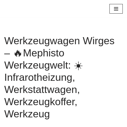
Zum
Inhalt
springen
Werkzeugwagen Wirges
– 🔥Mephisto
Werkzeugwelt: ☀️
Infrarotheizung,
Werkstattwagen,
Werkzeugkoffer,
Werkzeug