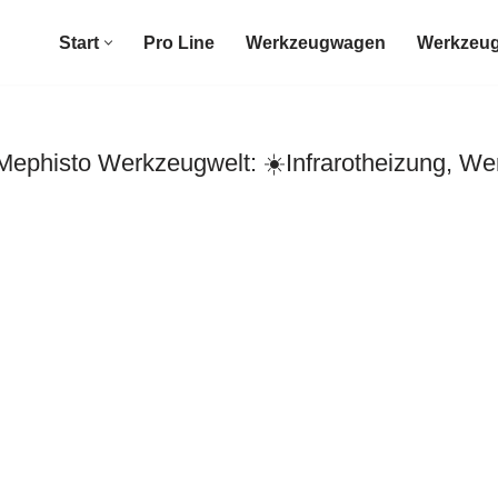
Start
Pro Line
Werkzeugwagen
Werkzeug
phisto Werkzeugwelt: ☀️Infrarotheizung, Wer