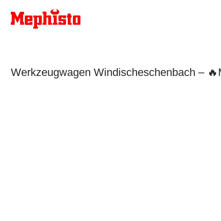
Zum
Inhalt
springen
Werkzeugwagen Windischeschenbach – 🔥Me