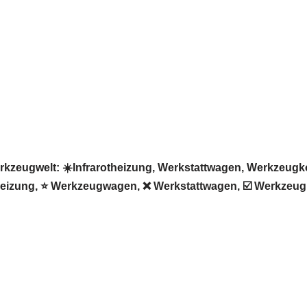
ugwelt: ☀️Infrarotheizung, Werkstattwagen, Werkzeugkoff
theizung, ⭐ Werkzeugwagen, ❌ Werkstattwagen, ☑️ Werkzeug