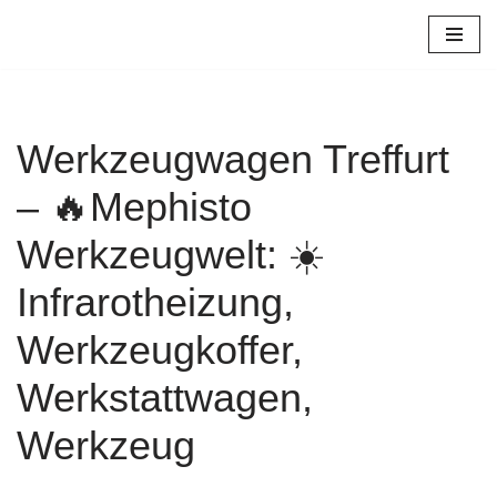
Zum
Inhalt
springen
Werkzeugwagen Treffurt
– 🔥Mephisto
Werkzeugwelt: ☀️
Infrarotheizung,
Werkzeugkoffer,
Werkstattwagen,
Werkzeug