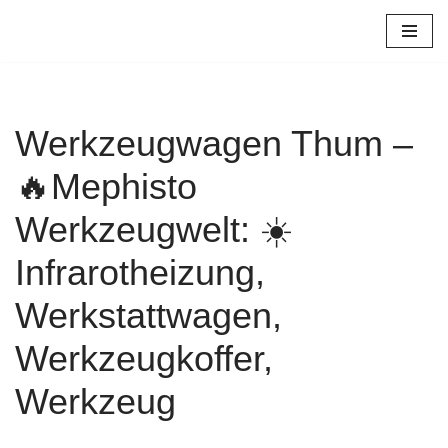
Zum
Inhalt
springen
Werkzeugwagen Thum –
🔥Mephisto
Werkzeugwelt: ☀️
Infrarotheizung,
Werkstattwagen,
Werkzeugkoffer,
Werkzeug