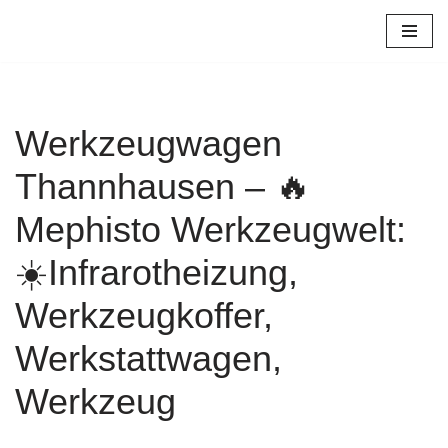
Zum
Inhalt
springen
Werkzeugwagen
Thannhausen – 🔥
Mephisto Werkzeugwelt:
☀️Infrarotheizung,
Werkzeugkoffer,
Werkstattwagen,
Werkzeug