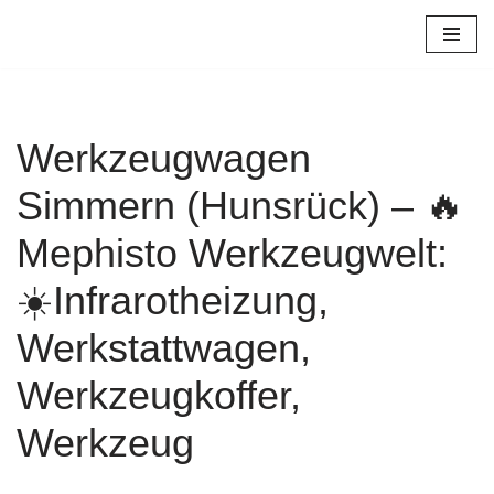
Zum
Inhalt
springen
Werkzeugwagen
Simmern (Hunsrück) – 🔥
Mephisto Werkzeugwelt:
☀️Infrarotheizung,
Werkstattwagen,
Werkzeugkoffer,
Werkzeug