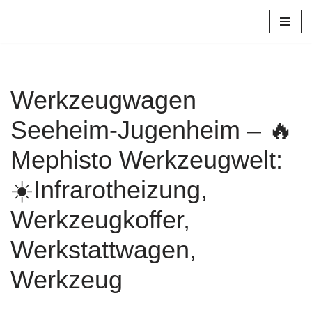
Zum
Inhalt
springen
Werkzeugwagen
Seeheim-Jugenheim – 🔥
Mephisto Werkzeugwelt:
☀️Infrarotheizung,
Werkzeugkoffer,
Werkstattwagen,
Werkzeug