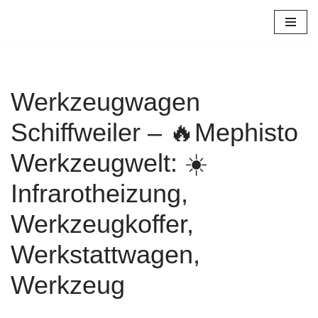
Zum
Inhalt
springen
Werkzeugwagen
Schiffweiler – 🔥Mephisto
Werkzeugwelt: ☀️
Infrarotheizung,
Werkzeugkoffer,
Werkstattwagen,
Werkzeug