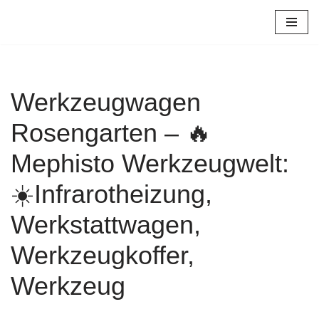
Zum
Inhalt
springen
Werkzeugwagen
Rosengarten – 🔥
Mephisto Werkzeugwelt:
☀️Infrarotheizung,
Werkstattwagen,
Werkzeugkoffer,
Werkzeug