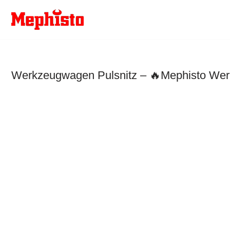
Zum
Inhalt
springen
Werkzeugwagen Pulsnitz – 🔥Mephisto Werk