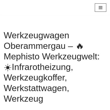
Zum
Inhalt
springen
Werkzeugwagen
Oberammergau – 🔥
Mephisto Werkzeugwelt:
☀️Infrarotheizung,
Werkzeugkoffer,
Werkstattwagen,
Werkzeug