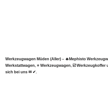
Werkzeugwagen Müden (Aller) – 🔥Mephisto Werkzeugwelt
Werkstattwagen, ⭐ Werkzeugwagen, ☑️ Werkzeugkoffer un
sich bei uns ✉ ✔.