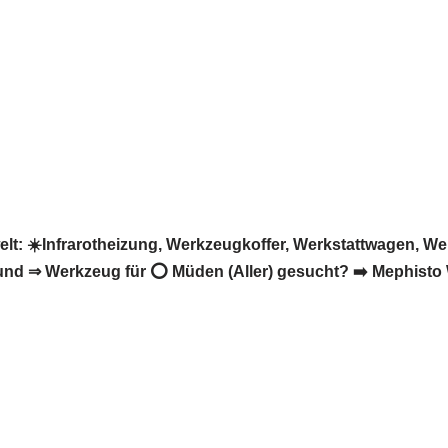
: ☀️Infrarotheizung, Werkzeugkoffer, Werkstattwagen, Wer
d ⇒ Werkzeug für ⭕ Müden (Aller) gesucht? ➡️ Mephisto We