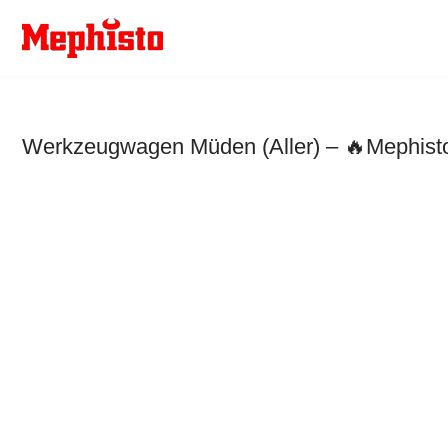
Zum
Inhalt
springen
Werkzeugwagen Müden (Aller) – 🔥Mephisto