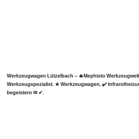
Werkzeugwagen Lützelbach – 🔥Mephisto Werkzeugwelt: ☀
Werkzeugspezialist. ★ Werkzeugwagen, ✔️ Infrarotheizu
begeistern ✉ ✔.