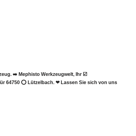
ug. ➡️ Mephisto Werkzeugwelt, Ihr ☑️
für 64750 ⭕ Lützelbach. ❤ Lassen Sie sich von uns