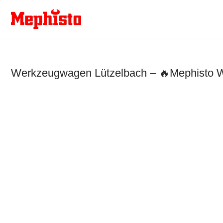
Zum
Inhalt
springen
Werkzeugwagen Lützelbach – 🔥Mephisto We