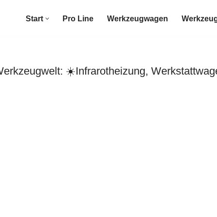
Start
Pro Line
Werkzeugwagen
Werkzeug
rkzeugwelt: ☀️Infrarotheizung, Werkstattwag