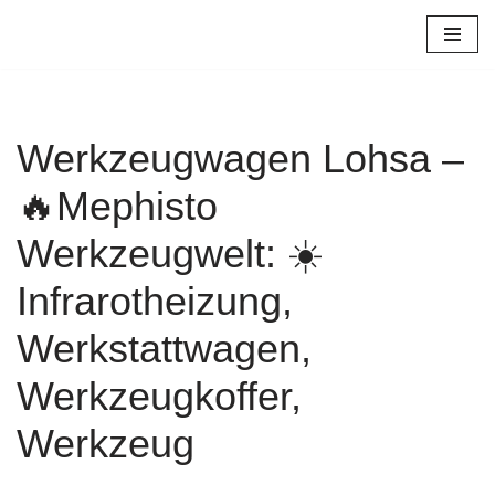
Zum
Inhalt
springen
Werkzeugwagen Lohsa –
🔥Mephisto
Werkzeugwelt: ☀️
Infrarotheizung,
Werkstattwagen,
Werkzeugkoffer,
Werkzeug