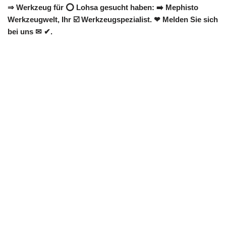
⇒ Werkzeug für ⭕ Lohsa gesucht haben: ➡️ Mephisto
Werkzeugwelt, Ihr ☑️ Werkzeugspezialist. ❤ Melden Sie sich
bei uns ✉ ✔.