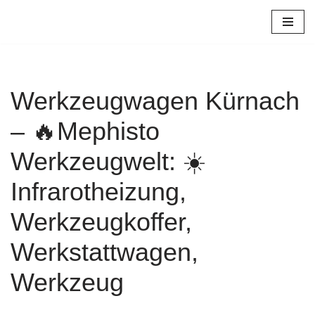
Zum
Inhalt
springen
Werkzeugwagen Kürnach
– 🔥Mephisto
Werkzeugwelt: ☀️
Infrarotheizung,
Werkzeugkoffer,
Werkstattwagen,
Werkzeug