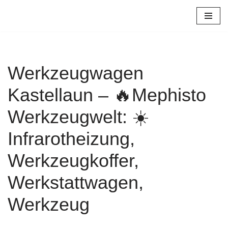
Zum
Inhalt
springen
Werkzeugwagen
Kastellaun – 🔥Mephisto
Werkzeugwelt: ☀️
Infrarotheizung,
Werkzeugkoffer,
Werkstattwagen,
Werkzeug