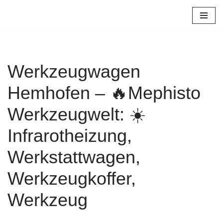
Zum
Inhalt
springen
Werkzeugwagen
Hemhofen – 🔥Mephisto
Werkzeugwelt: ☀️
Infrarotheizung,
Werkstattwagen,
Werkzeugkoffer,
Werkzeug