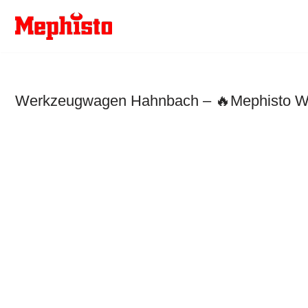
Zum
Inhalt
springen
Werkzeugwagen Hahnbach – 🔥Mephisto Wer