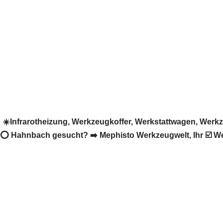
️Infrarotheizung, Werkzeugkoffer, Werkstattwagen, Werk
 ⭕ Hahnbach gesucht? ➡️ Mephisto Werkzeugwelt, Ihr ☑️ Wer