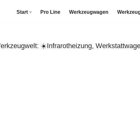
Start
Pro Line
Werkzeugwagen
Werkzeug
kzeugwelt: ☀️Infrarotheizung, Werkstattwage