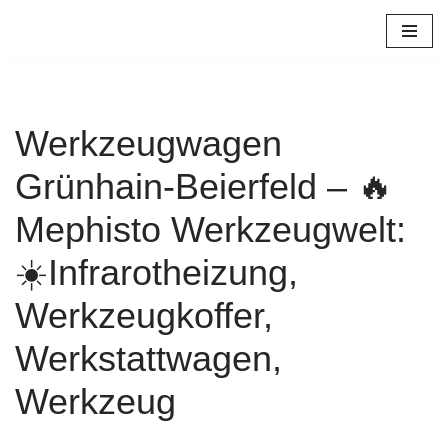
Zum
Inhalt
springen
Werkzeugwagen
Grünhain-Beierfeld – 🔥
Mephisto Werkzeugwelt:
☀️Infrarotheizung,
Werkzeugkoffer,
Werkstattwagen,
Werkzeug