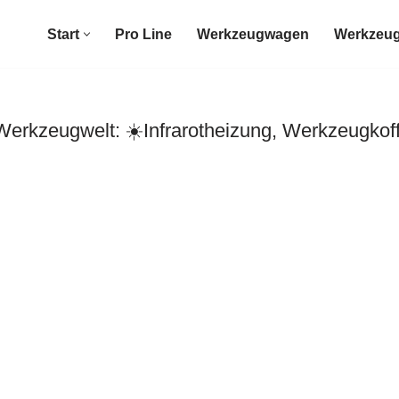
Start
Pro Line
Werkzeugwagen
Werkzeug
erkzeugwelt: ☀️Infrarotheizung, Werkzeugkof