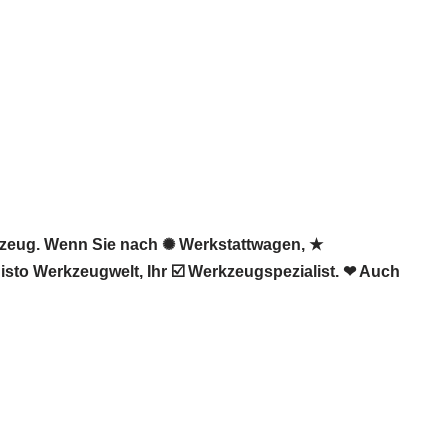
kzeug. Wenn Sie nach ✺ Werkstattwagen, ★
sto Werkzeugwelt, Ihr ☑️ Werkzeugspezialist. ❤ Auch