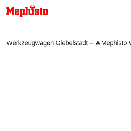
Zum
Inhalt
springen
Werkzeugwagen Giebelstadt – 🔥Mephisto W