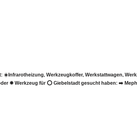
 ☀️Infrarotheizung, Werkzeugkoffer, Werkstattwagen, Wer
oder ✹ Werkzeug für ⭕ Giebelstadt gesucht haben: ➡️ Mephi