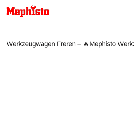
Zum
Inhalt
springen
Werkzeugwagen Freren – 🔥Mephisto Werkze