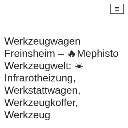
Zum
Inhalt
springen
Werkzeugwagen
Freinsheim – 🔥Mephisto
Werkzeugwelt: ☀️
Infrarotheizung,
Werkstattwagen,
Werkzeugkoffer,
Werkzeug