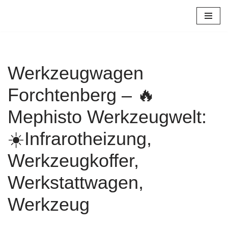
Zum
Inhalt
springen
Werkzeugwagen
Forchtenberg – 🔥
Mephisto Werkzeugwelt:
☀️Infrarotheizung,
Werkzeugkoffer,
Werkstattwagen,
Werkzeug