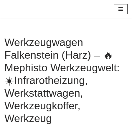
Zum
Inhalt
springen
Werkzeugwagen
Falkenstein (Harz) – 🔥
Mephisto Werkzeugwelt:
☀️Infrarotheizung,
Werkstattwagen,
Werkzeugkoffer,
Werkzeug