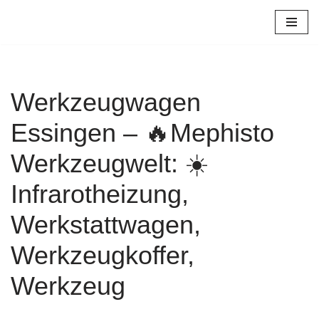
Zum
Inhalt
springen
Werkzeugwagen
Essingen – 🔥Mephisto
Werkzeugwelt: ☀️
Infrarotheizung,
Werkstattwagen,
Werkzeugkoffer,
Werkzeug