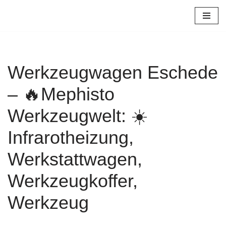
Zum
Inhalt
springen
Werkzeugwagen Eschede
– 🔥Mephisto
Werkzeugwelt: ☀️
Infrarotheizung,
Werkstattwagen,
Werkzeugkoffer,
Werkzeug