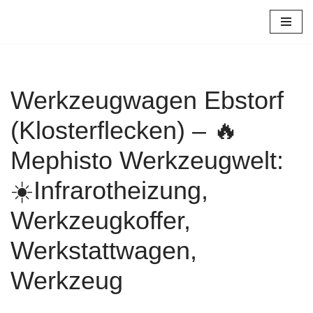
Zum
Inhalt
springen
Werkzeugwagen Ebstorf
(Klosterflecken) – 🔥
Mephisto Werkzeugwelt:
☀️Infrarotheizung,
Werkzeugkoffer,
Werkstattwagen,
Werkzeug