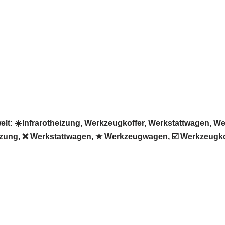
 ☀️Infrarotheizung, Werkzeugkoffer, Werkstattwagen, Werk
izung, ❌ Werkstattwagen, ★ Werkzeugwagen, ☑️ Werkzeugkof