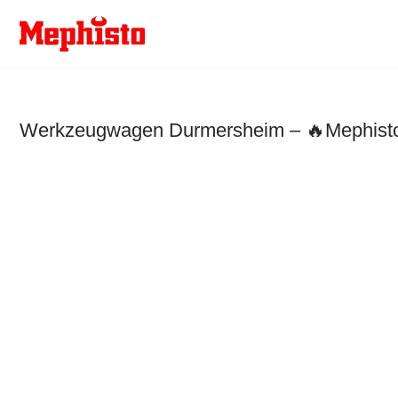
Zum
Inhalt
springen
Werkzeugwagen Durmersheim – 🔥Mephisto W