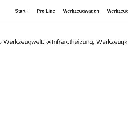
Start
Pro Line
Werkzeugwagen
Werkzeug
erkzeugwelt: ☀️Infrarotheizung, Werkzeugko