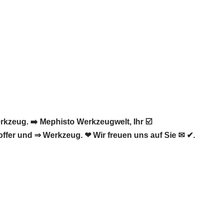
zeug. ➡️ Mephisto Werkzeugwelt, Ihr ☑️
fer und ⇒ Werkzeug. ❤ Wir freuen uns auf Sie ✉ ✔.