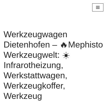
Zum
Inhalt
springen
Werkzeugwagen
Dietenhofen – 🔥Mephisto
Werkzeugwelt: ☀️
Infrarotheizung,
Werkstattwagen,
Werkzeugkoffer,
Werkzeug