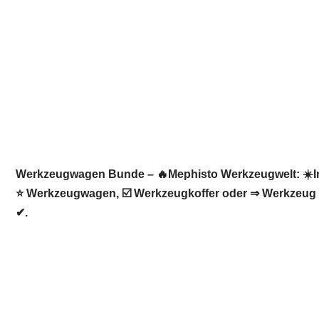
Werkzeugwagen Bunde – 🔥Mephisto Werkzeugwelt: ☀️Inf
⭐ Werkzeugwagen, ☑️ Werkzeugkoffer oder ⇒ Werkzeug fü
✔.