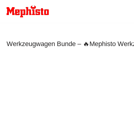
Zum
Inhalt
springen
Werkzeugwagen Bunde – 🔥Mephisto Werkzeu