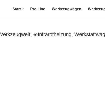
Start
Pro Line
Werkzeugwagen
Werkzeug
rkzeugwelt: ☀️Infrarotheizung, Werkstattwag