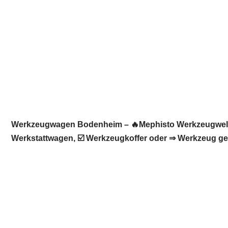
Werkzeugwagen Bodenheim – 🔥Mephisto Werkzeugwelt: ☀
Werkstattwagen, ☑️ Werkzeugkoffer oder ⇒ Werkzeug ges