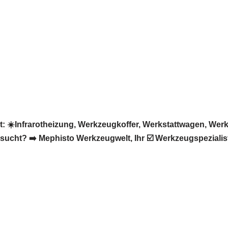
️Infrarotheizung, Werkzeugkoffer, Werkstattwagen, Werk
ucht? ➡️ Mephisto Werkzeugwelt, Ihr ☑️ Werkzeugspezialist