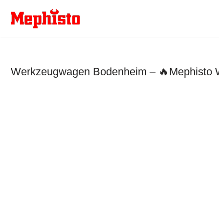
Zum
Inhalt
springen
Werkzeugwagen Bodenheim – 🔥Mephisto We