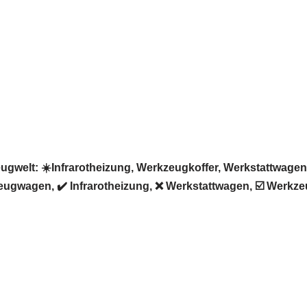
elt: ☀️Infrarotheizung, Werkzeugkoffer, Werkstattwagen, 
ugwagen, ✔️ Infrarotheizung, ❌ Werkstattwagen, ☑️ Werkze