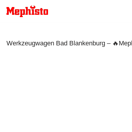
Zum
Inhalt
springen
Werkzeugwagen Bad Blankenburg – 🔥Mephis