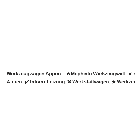
Werkzeugwagen Appen – 🔥Mephisto Werkzeugwelt: ☀️Infr
Appen. ✔️ Infrarotheizung, ❌ Werkstattwagen, ★ Werkze