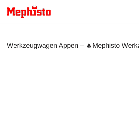
Zum
Inhalt
springen
Werkzeugwagen Appen – 🔥Mephisto Werkzeu