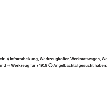
: ☀️Infrarotheizung, Werkzeugkoffer, Werkstattwagen, Wer
nd ⇒ Werkzeug für 74918 ⭕ Angelbachtal gesucht haben: ➡️