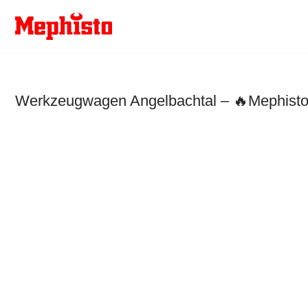
Zum
Inhalt
springen
Werkzeugwagen Angelbachtal – 🔥Mephisto 