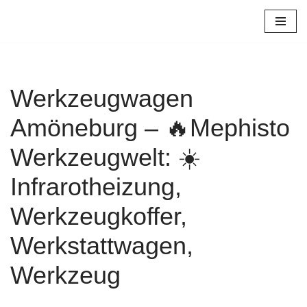
Zum
Inhalt
springen
Werkzeugwagen
Amöneburg – 🔥Mephisto
Werkzeugwelt: ☀️
Infrarotheizung,
Werkzeugkoffer,
Werkstattwagen,
Werkzeug