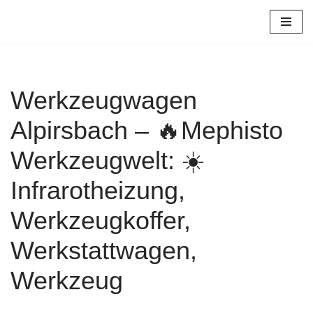
Zum
Inhalt
springen
Werkzeugwagen
Alpirsbach – 🔥Mephisto
Werkzeugwelt: ☀️
Infrarotheizung,
Werkzeugkoffer,
Werkstattwagen,
Werkzeug