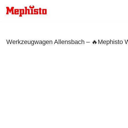
Zum
Inhalt
springen
Werkzeugwagen Allensbach – 🔥Mephisto We