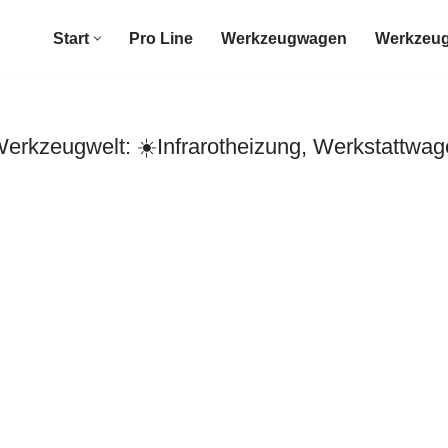
Start
Pro Line
Werkzeugwagen
Werkzeug
rkzeugwelt: ☀️Infrarotheizung, Werkstattwag