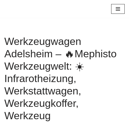
Zum
Inhalt
springen
Werkzeugwagen
Adelsheim – 🔥Mephisto
Werkzeugwelt: ☀️
Infrarotheizung,
Werkstattwagen,
Werkzeugkoffer,
Werkzeug